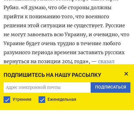
Рубио. «Я думаю, что обе стороны должны
прийти к пониманию того, что военного
решения этой ситуации не существует. Русские
не могут завоевать всю Украину, и очевидно, что
Украине будет очень трудно в течение любого
разумного периода времени заставить русских
вернуться на позиции 2014 года», —
сказал
Рубио перед отправкой в Саудовскую Аравию, где
ПОДПИШИТЕСЬ НА НАШУ РАССЫЛКУ
11 марта пройдет встреча делегаций США и
ПОДПИСАТЬСЯ
Украины.
Утренняя
Еженедельная
По его словам, Вашингтон также собирается
определить, на какие уступки готова пойти
Россия для заключения мира. «Мы не знаем,
насколько они [с Киевом] на самом деле далеки