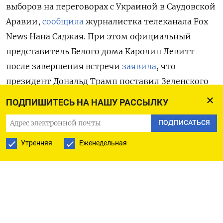
выборов на переговорах с Украиной в Саудовской
Аравии,
сообщила
журналистка телеканала Fox
News
Нана Саджая. При этом официальный
представитель Белого дома Каролин Левитт
после завершения встречи
заявила
, что
президент Дональд Трамп поставил Зеленского
«на место» и дал понять — США «серьезно
ПОДПИШИТЕСЬ НА НАШУ РАССЫЛКУ
настроены на долгосрочное мирное
ПОДПИСАТЬСЯ
соглашение». Левитт добавила, что в
администрации Трампа довольны тем, как
Утренняя
Еженедельная
сложилась сделка с Украиной.
По итогам встречи Киев согласился на 30-
дневное перемирие, если Москва также пойдет
на этот шаг. США собираются обсудить это с