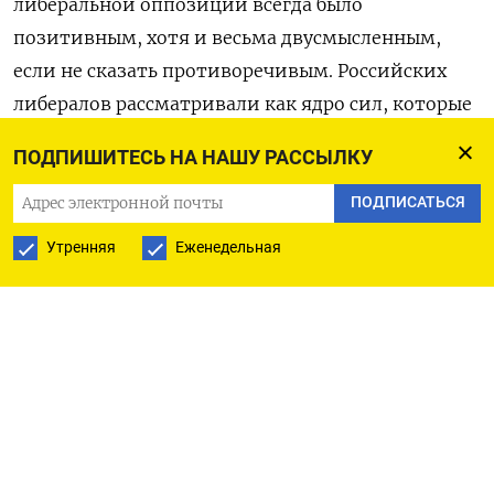
либеральной оппозиции всегда было
позитивным, хотя и весьма двусмысленным,
если не сказать противоречивым. Российских
либералов рассматривали как ядро сил, которые
со временем сыграют заметную роль
ПОДПИШИТЕСЬ НА НАШУ РАССЫЛКУ
в российской политике — просто время еще
не наступило.
ПОДПИСАТЬСЯ
Утренняя
Еженедельная
И непонятно, наступит ли.
На что влияет оппозиция
Вести дела с Россией еще до недавнего времени
было вполне комфортно, так что серьезной
заинтересованности западных стран
в изменении российского режима или его смене
не было. Запад ограничивался сугубо