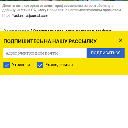
Десять лет, которые отводят профессионалы на рентабельную
добычу нефти в РФ, могут показаться оптимистическим прогнозом
https://aslan.livejournal.com
Заявления
Минприроды, что запасов нефти
в стране хватит больше, чем на 64 года,
ПОДПИШИТЕСЬ НА НАШУ РАССЫЛКУ
вызывают у профессионалов не сомнения,
ПОДПИСАТЬСЯ
а прямо-таки возмущение.
Утренняя
Еженедельная
Послушаем участников научно-практической
конференции, организованной Государственной
комиссий по запасам полезных ископаемых
в Москве. С большинством выступлений можно
ознакомиться
в сети.
Вот каким мнением о государственных