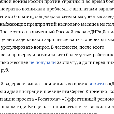
абной войны России против Украины и во время бо
нократно возникали проблемы с выплатами зарплат.
отники больниц, общеобразовательных учебных заве
оснабжающих предприятий несколько месяцев не по
осле этого назначенный Россией глава «ДНР» Дени
лучаи с задержками зарплат связаны с «переходны
урегулировать вопрос. В частности, после этого
вела проверку и выявила, что более 9 тыс. работник
олько месяцев
не получали
зарплату, а долг перед н
 руб.
ой задержке выплат появились во время
визита
в «
еля администрации президента Сергея Кириенко, к
лизацию проекта «Росатома» «Эффективный регион
рошлом году. Его цель — повысить качество жизни 