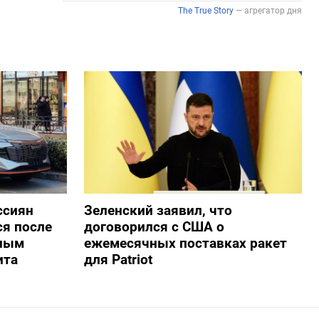
ссиян
Зеленский заявил, что
ся после
договорился с США о
нным
ежемесячных поставках ракет
ита
для Patriot