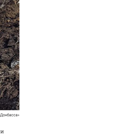
 Донбасса»
ти