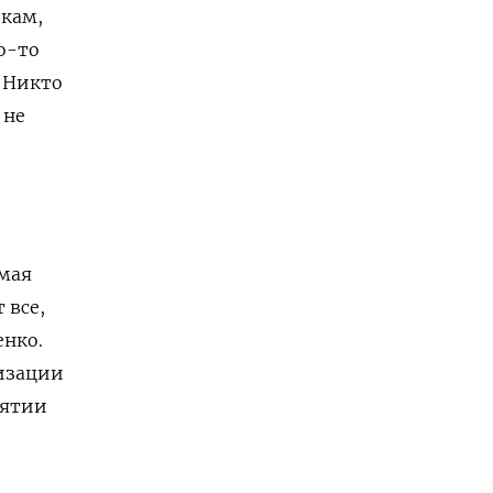
икам,
о-то
> Никто
 не
емая
 все,
енко.
ризации
иятии