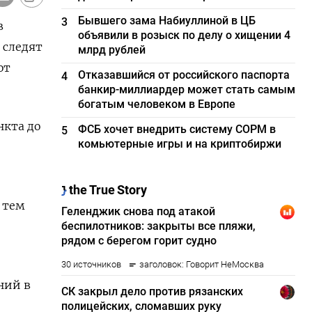
Бывшего зама Набиуллиной в ЦБ
3
в
объявили в розыск по делу о хищении 4
 следят
млрд рублей
ют
Отказавшийся от российского паспорта
4
банкир-миллиардер может стать самым
богатым человеком в Европе
нкта до
ФСБ хочет внедрить систему СОРМ в
5
комьютерные игры и на криптобиржи
 тем
ний в