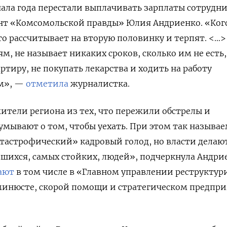
чала года перестали выплачивать зарплаты сотрудн
нт «Комсомольской правды» Юлия Андриенко. «Ког
то рассчитывает на вторую половинку и терпят. <…
м, не называет никаких сроков, сколько им не есть,
артиру, не покупать лекарства и ходить на работу
м», —
отметила
журналистка.
жители региона из тех, что пережили обстрелы и
умывают о том, чтобы уехать. При этом так называ
астрофический» кадровый голод, но власти делают
шихся, самых стойких, людей», подчеркнула Андри
ают
в том числе в «Главном управлении реструкту
минюсте, скорой помощи и стратегическом предпр