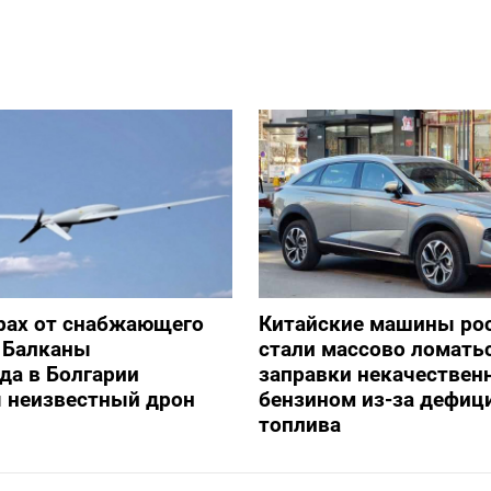
рах от снабжающего
Китайские машины ро
 Балканы
стали массово ломать
да в Болгарии
заправки некачестве
я неизвестный дрон
бензином из-за дефиц
топлива