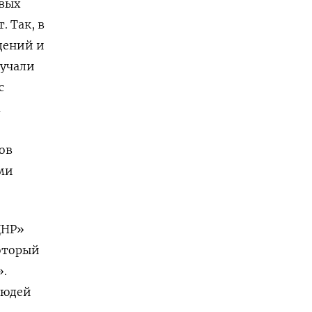
евых
 Так, в
дений и
лучали
с
м
ов
ими
ДНР»
оторый
».
людей