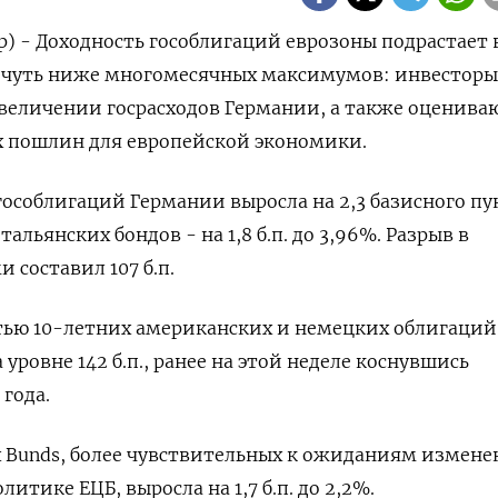
р) - Доходность гособлигаций еврозоны подрастает 
я чуть ниже многомесячных максимумов: инвесторы
увеличении госрасходов Германии, а также оценива
х пошлин для европейской экономики.
гособлигаций Германии выросла на 2,3 базисного пу
альянских бондов - на 1,8 б.п. до 3,96%. Разрыв в
 составил 107 б.п.
тью 10-летних американских и немецких облигаций
уровне 142 б.п., ранее на этой неделе коснувшись
года.
 Bunds, более чувствительных к ожиданиям измене
тике ЕЦБ, выросла на 1,7 б.п. до 2,2%.