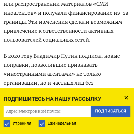
или распространении материалов «СМИ-
иноагентов» и получали финансирование из-за
границы. Эти изменения сделали возможным
привлечение к ответственности активных
пользователей социальных сетей.
В 2020 году Владимир Путин подписал новые
поправки, позволившие признавать
«иностранными агентами» не только
организации, но и частных лиц без
юридического статуса, если они занимались
ПОДПИШИТЕСЬ НА НАШУ РАССЫЛКУ
политической деятельностью и получали
финансовую поддержку из-за рубежа. В 2021
ПОДПИСАТЬСЯ
году Путин заявил, что закон направлен
Утренняя
Еженедельная
на обеспечение прозрачности финансирования