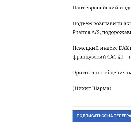
Панъевропейский индек
Подъем возглавили акци
Pharma A/S, подорожав
Немецкий индекс DAX п
французский CAC 40 - н
Оригинал сообщения на
(Нихил Шарма)
ПОДПИСАТЬСЯ НА ТЕЛЕГР