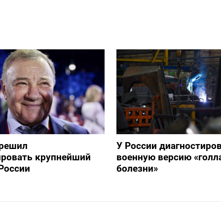
зрешил
У России диагностиро
ировать крупнейший
военную версию «голл
России
болезни»