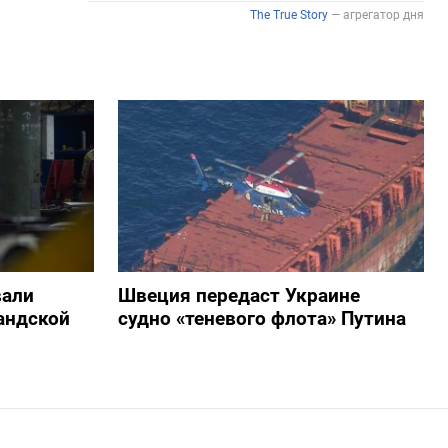
вали
Швеция передаст Украине
андской
судно «теневого флота» Путина