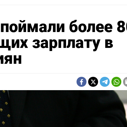
 поймали более 
щих зарплату в
иян