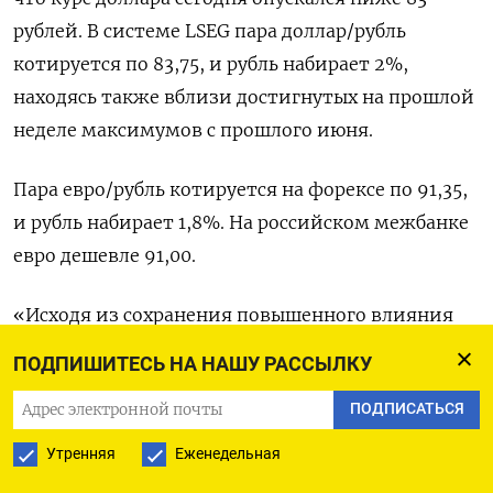
рублей. В системе LSEG пара доллар/рубль
котируется по 83,75, и рубль набирает 2%,
находясь также вблизи достигнутых на прошлой
неделе максимумов с прошлого июня.
Пара евро/рубль котируется на форексе по 91,35,
и рубль набирает 1,8%. На российском межбанке
евро дешевле 91,00.
«Исходя из сохранения повышенного влияния
геополитики на настроения внутреннего
ПОДПИШИТЕСЬ НА НАШУ РАССЫЛКУ
валютного рынка, рубль скорее останется
ПОДПИСАТЬСЯ
сильным», - считает Владимир Евстифеев из
банка Зенит, предупреждая о рисках
Утренняя
Еженедельная
повышенной волатильности из-за