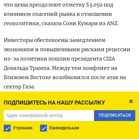
что цены преодолеют отметку $3.050 под
влиянием опасений рынка в отношении
геополитики, сказала Сони Кумари из ANZ.
Инвесторы обеспокоены замедлением
экономики и повышенными рисками рецессии
из-за политики пошлин президента США
Дональда Трампа. Между тем конфликт на
Ближнем Востоке возобновился после атак на
сектор Газа.
ПОДПИШИТЕСЬ НА НАШУ РАССЫЛКУ
Дональд Трамп по-прежнему планирует
вступление в силу новых ответных пошлин со 2
ПОДПИСАТЬСЯ
апреля, сообщил Белый дом во вторник,
Утренняя
Еженедельная
несмотря на комментарии министра финансов