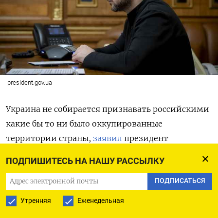
president.gov.ua
Украина не собирается признавать российскими
какие бы то ни было оккупированные
территории страны,
заявил
президент
Владимир Зеленский. По его словам, это
ПОДПИШИТЕСЬ НА НАШУ РАССЫЛКУ
«красная линия». «Мы на это не пойдем. <…> Раз
ПОДПИСАТЬСЯ
они временно оккупированы, значит,
российскими не станут никогда», —
Утренняя
Еженедельная
почеркнул он. Зеленский признал, что вопрос