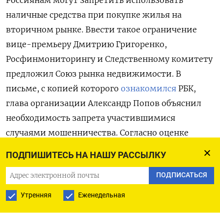
Россиянам могут запретить использовать
наличные средства при покупке жилья на
вторичном рынке. Ввести такое ограничение
вице-премьеру Дмитрию Григоренко,
Росфинмониторингу и Следственному комитету
предложил Союз рынка недвижимости. В
письме, с копией которого
ознакомился
РБК,
глава организации Александр Попов объяснил
необходимость запрета участившимися
случаями мошенничества. Согласно оценке
союза, на данный момент россияне прибегают к
ПОДПИШИТЕСЬ НА НАШУ РАССЫЛКУ
расчетам наличными более чем в 10% сделок по
ПОДПИСАТЬСЯ
купле-продаже жилья, в том числе передают
деньги из рук в руки или через банковскую
Утренняя
Еженедельная
ячейку. При этом в 90% случаев мошенничества