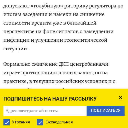
допускают «голубиную» риторику регулятора по
итогам заседания и намеки на снижение
стоимости кредита уже в ближайшей
перспективе на фоне сигналов о замедлении
инфляции и улучшении геополитической
ситуации.
Формально смягчение ДКП центробанками
играет против национальных валют, но на
практике, в текущих российских условиях и с
учетом наблюдаемых сейчас
внешнеполитических подвижек такие действия
ПОДПИШИТЕСЬ НА НАШУ РАССЫЛКУ
Банка России могут подыграть курсу рубля на
ПОДПИСАТЬСЯ
короткой дистанции, а негативный эффект
Утренняя
Еженедельная
проявится позднее, уже после реального