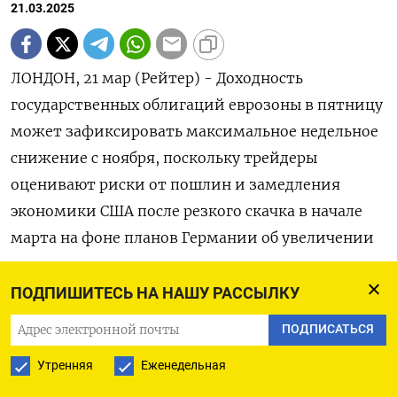
21.03.2025
ЛОНДОН, 21 мар (Рейтер) - Доходность
государственных облигаций еврозоны в пятницу
может зафиксировать максимальное недельное
снижение с ноября, поскольку трейдеры
оценивают риски от пошлин и замедления
экономики США после резкого скачка в начале
марта на фоне планов Германии об увеличении
расходов.
ПОДПИШИТЕСЬ НА НАШУ РАССЫЛКУ
Верхняя палата парламента Германии
ПОДПИСАТЬСЯ
проголосовала в пятницу за одобрение реформы
правил, регулирующих госдолг страны, а также
Утренняя
Еженедельная
плана создания фонда на 500 миллиардов евро