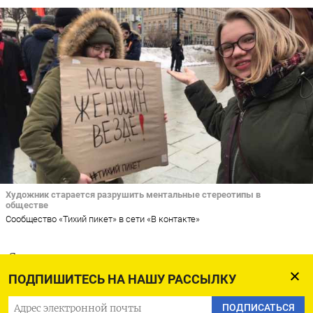
Художник старается разрушить ментальные стереотипы в
обществе
Сообщество «Тихий пикет» в сети «В контакте»
Сегодня в русских эмигрантских соцсетях
принято клеймить убожество и
ПОДПИШИТЕСЬ НА НАШУ РАССЫЛКУ
бесперспективность политических инициатив
ПОДПИСАТЬСЯ