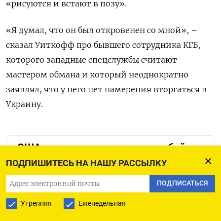
«рисуются и встают в позу».
«Я думал, что он был откровенен со мной», –
сказал Уиткофф про бывшего сотрудника КГБ,
которого западные спецслужбы считают
мастером обмана и который неоднократно
заявлял, что у него нет намерения вторгаться в
Украину.
«США разговаривают сами с собой».
Обольстив Трампа, Путин фактически
ПОДПИШИТЕСЬ НА НАШУ РАССЫЛКУ
отказался от перемирия в Украине
ПОДПИСАТЬСЯ
Утренняя
Еженедельная
В украинском же вопросе Путин не