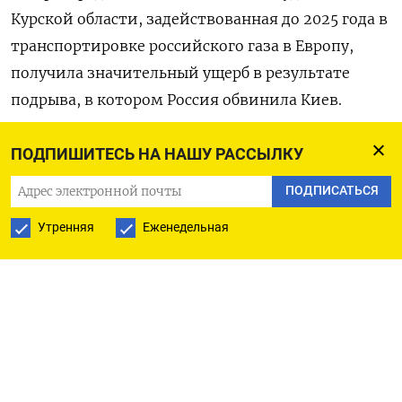
Курской области, задействованная до 2025 года в
транспортировке российского газа в Европу,
получила значительный ущерб в результате
подрыва, в котором Россия обвинила Киев.
Новак также сообщил, что венгерская
ПОДПИШИТЕСЬ НА НАШУ РАССЫЛКУ
нефтегазовая MOL интересуется как газовыми,
ПОДПИСАТЬСЯ
так и нефтяными проектами в России,
Утренняя
Еженедельная
конкретику еще предстоит обсудить.
О сроках завершения работ на пострадавшей от
атак доронов НПС «Кропоткинская», по его
словам, пока говорить рано.