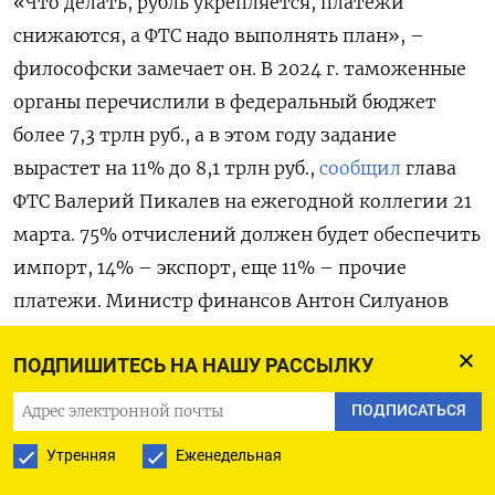
«Что делать, рубль укрепляется, платежи
снижаются, а ФТС надо выполнять план», –
философски замечает он. В 2024 г. таможенные
органы перечислили в федеральный бюджет
более 7,3 трлн руб., а в этом году задание
вырастет на 11% до 8,1 трлн руб.,
сообщил
глава
ФТС Валерий Пикалев на ежегодной коллегии 21
марта. 75% отчислений должен будет обеспечить
импорт, 14% – экспорт, еще 11% – прочие
платежи. Министр финансов Антон Силуанов
назвал
задание для ФТС «напряженным»,
ПОДПИШИТЕСЬ НА НАШУ РАССЫЛКУ
предупредив, что его выполнению будут мешать
сокращение объемов импорта, укрепление курса
ПОДПИСАТЬСЯ
рубля и высокая ключевая ставка. При этом он
Утренняя
Еженедельная
выразил уверенность в том, что служба