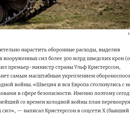
N
ительно нарастить оборонные расходы, выделив
 вооруженных сил более 300 млрд шведских крон (
явил премьер-министр страны Ульф Кристерссон,
станет самым масштабным укреплением обороноспос
дной войны. «Швеция и вся Европа столкнулись с 
овами в сфере безопасности. Именно поэтому сегод
нейший со времен холодной войны план перевоору
сил», — написал Кристерссон в соцсети X (бывший