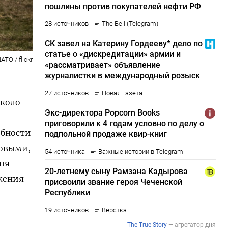
ATO / flickr
около
обности
новыми,
ня
жения