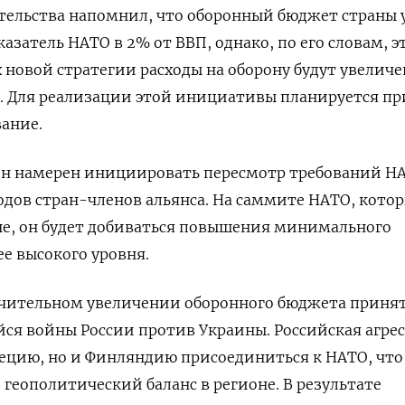
тельства напомнил, что оборонный бюджет страны 
затель НАТО в 2% от ВВП, однако, по его словам, э
х новой стратегии расходы на оборону будут увелич
.
Для реализации этой инициативы планируется пр
вание
.
сон намерен инициировать пересмотр требований Н
одов стран-членов альянса. На саммите НАТО, кото
юне, он будет добиваться повышения минимального
ее высокого уровня.
чительном увеличении оборонного бюджета приня
ся войны России против Украины. Российская агре
ецию, но и Финляндию присоединиться к НАТО, что
геополитический баланс в регионе. В результате