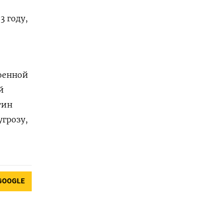
3 году,
оенной
й
тин
угрозу,
GOOGLE