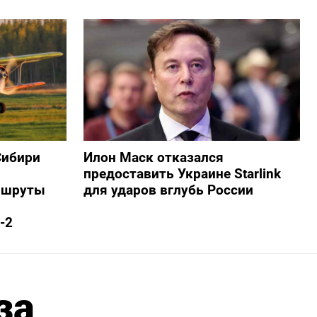
Сибири
Илон Маск отказался
предоставить Украине Starlink
ршруты
для ударов вглубь России
-2
за