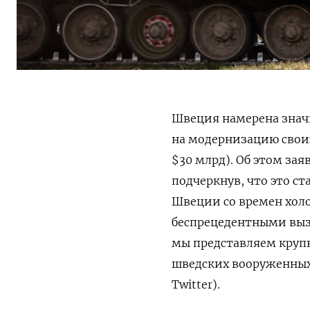
Швеция намерена знач
на модернизацию своих
$30 млрд). Об этом за
подчеркнув, что это 
Швеции со времен холо
беспрецедентными выз
мы представляем круп
шведских вооруженных 
Twitter).