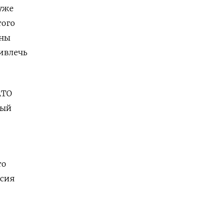
уже
того
ены
ивлечь
АТО
рый
то
ссия