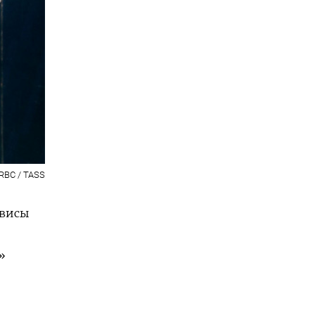
RBC / TASS
рвисы
»