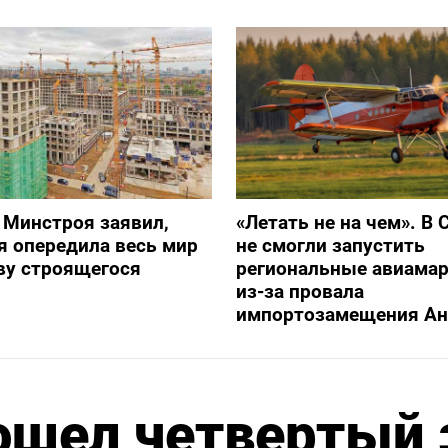
 Минстроя заявил,
«Летать не на чем». В 
я опередила весь мир
не смогли запустить
ву строящегося
региональные авиама
из-за провала
импортозамещения Ан
ошел четвертый 