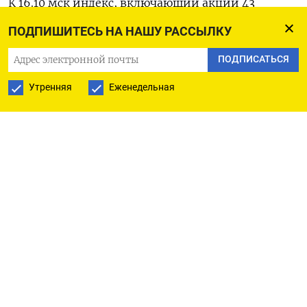
К 16.10 мск индекс, включающий акции 43
крупнейших российских компаний, потерял
ПОДПИШИТЕСЬ НА НАШУ РАССЫЛКУ
2,4% и откатился к отметке 3013 пунктов, а ранее
ПОДПИСАТЬСЯ
опускался до 3001 пункта — минимума
за последние полтора месяца.
Утренняя
Еженедельная
«Российские акции продолжают нести потери
на фоне отсутствия прогресса
на геополитическом фронте. Хотя США дали
понять, что, возможно, готовы обсудить
смягчение санкций против России, Европа
исключила это», — отмечает стратег Альфа-
банка Джон Уолш.
Гонку вниз возглавляют акции «Газпрома»,