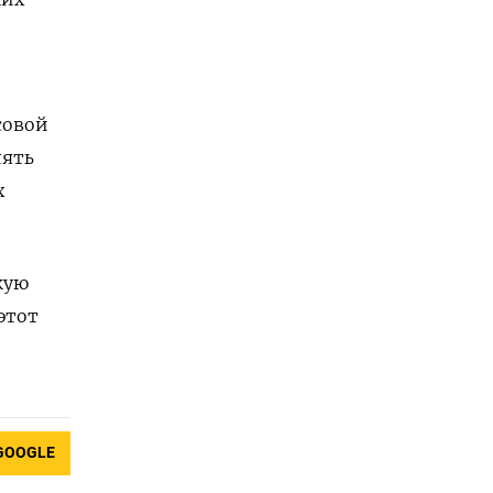
совой
лять
х
кую
этот
GOOGLE