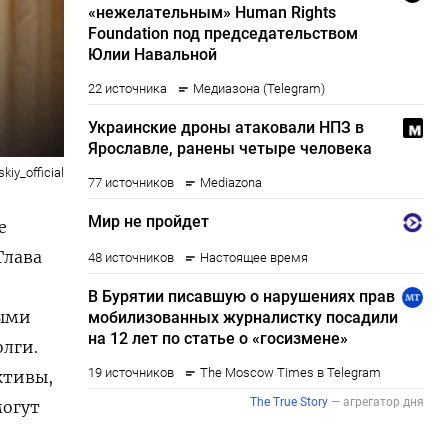
kiy_official
е
Глава
ными
лги.
ктивы,
могут