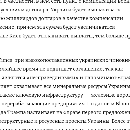
. В частности, в нем есть пункт о компенсации вое
условиям договора, Украина будет выплачивать
00 миллиардов долларов в качестве компенсации
жение, причем эта сумма будет увеличиваться
ольше Киев будет откладывать выплаты, тем больше п
l Times, три высокопоставленных украинских чиновн
ближайшее время не подпишет соглашение, так как
 являются «несправедливыми» и напоминают «гра
риант охватывает все минеральные ресурсы Украины
а также ключевую инфраструктуру — железные доро
и перерабатывающие предприятия. По данным Bloom
да Трампа настаивает на «праве первого предложе
структурные и ресурсные проекты Украины. Более т
и получат приоритетное право на закупку украинс