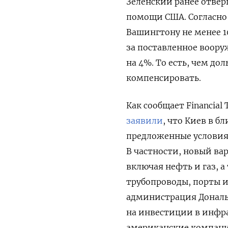
Зеленский ранее отверг
помощи США. Согласно 
Вашингтону не менее 1
за поставленное воору
на 4%. То есть, чем д
компенсировать.
Как сообщает Financia
заявили
, что Киев в 
предложенные условия
В частности, новый ва
включая нефть и газ, 
трубопроводы, порты 
администрация Дональ
на инвестиции в инфра
американские компани