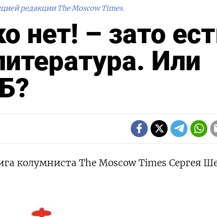
ицией редакции The Moscow Times.
о нет! – зато ес
литература. Или
СБ?
нига колумниста The Moscow Times Сергея Ш