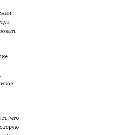
ения
удут
ировать
ние
,
ников
ет, что
которую