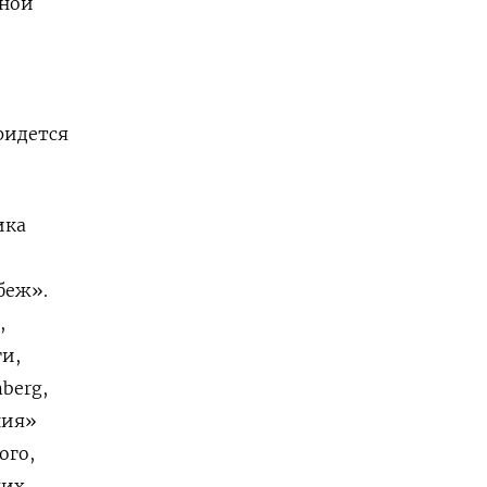
нной
ридется
ика
беж».
,
ги,
berg,
ния»
ого,
ких