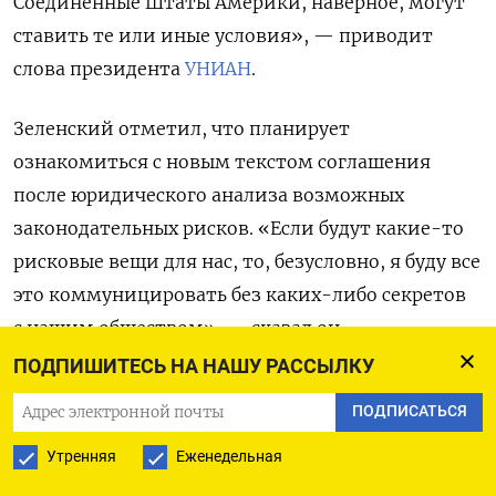
Соединенные Штаты Америки, наверное, могут
ставить те или иные условия», — приводит
слова президента
УНИАН
.
Зеленский отметил, что планирует
ознакомиться с новым текстом соглашения
после юридического анализа возможных
законодательных рисков. «Если будут какие-то
рисковые вещи для нас, то, безусловно, я буду все
это коммуницировать без каких-либо секретов
с нашим обществом», — сказал он.
ПОДПИШИТЕСЬ НА НАШУ РАССЫЛКУ
Ранее Соединенные Штаты передали Украине
ПОДПИСАТЬСЯ
детализированное предложение
по сотрудничеству в сфере добычи полезных
Утренняя
Еженедельная
ископаемых. Как сообщает украинское издание