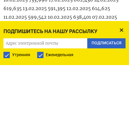
619,635 13.02.2025 591,395 12.02.2025 614,625
11.02.2025 599,542 10.02.2025 638,401 07.02.2025
630,258 06.02.2025 653,503 05.02.2025 691,603
ПОДПИШИТЕСЬ НА НАШУ РАССЫЛКУ
04.02.2025 600,741 03.02.2025 637,674 31.01.2025
642,756 30.01.2025 551,972 29.01.2025 593,565
ПОДПИСАТЬСЯ
28.01.2025 657,450 27.01.2025 603,479 24.01.2025
Утренняя
Еженедельная
636,497 23.01.2025 661,638 22.01.2025 542,781
21.01.2025 809,662 20.01.2025 494,919 17.01.2025
526,078 16.01.2025 470,707 15.01.2025 530,544
14.01.2025 538,068 13.01.2025 657,971 10.01.2025
545,422 09.01.2025 551,394 08.01.2025 531,657
06.01.2025 498,438 05.01.2025 505,857 31.12.2024
706,512 30.12.2024 690,039 27.12.2024 885,236
26.12.2024 895,950 25.12.2024 656,123 24.12.2024