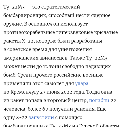
Ту-22М3 — это стратегический
бомбардировщик, способный нести ядерное
оружие.
В основном он использует
противокорабельные гиперзвуковые крылатые
ракеты Х-22, которые были разработаны
в советское время для уничтожения
американских авианосцев. Также Ту-22М3
может нести до 12 тонн свободно падающих
бомб. Среди прочего р
оссийские военные
применяли этот самолет для
удара
по Кременчугу 27 июня 2022 года. Тогда одна
из ракет попала в торговый центр,
погибли
22
человека, более 60 получили ранения. Еще
одну Х-22
запустили
с помощью
бомбардировщика Ту-22М3 из Курской области