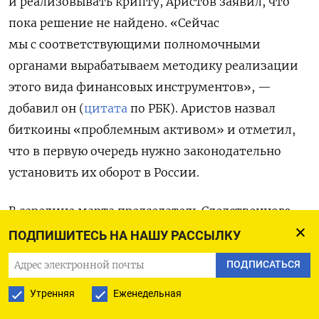
и реализовывать крипту, Аристов заявил, что
пока решение не найдено. «Сейчас
мы с соответствующими полномочными
органами вырабатываем методику реализации
этого вида финансовых инструментов», —
добавил он (
цитата
по РБК).
Аристов назвал
биткоины «проблемным активом» и отметил,
что в первую очередь нужно законодательно
установить их оборот в России.
В середине марта председатель Следственного
комитета Александр Бастрыкин
сообщил
, что
ПОДПИШИТЕСЬ НА НАШУ РАССЫЛКУ
законопроект о признании криптовалют
ПОДПИСАТЬСЯ
имуществом поступил на рассмотрение
Утренняя
Еженедельная
правительства. Он
отмечал
, что принятие
документа позволит накладывать арест на такие