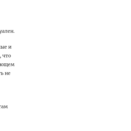
уален.
ные и
, что
дующем
ь не
гам