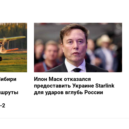
Сибири
Илон Маск отказался
предоставить Украине Starlink
ршруты
для ударов вглубь России
-2