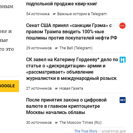
ивным
оке и
ные
то это
GOOGLE