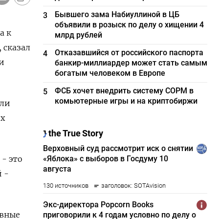
Бывшего зама Набиуллиной в ЦБ
3
объявили в розыск по делу о хищении 4
а к
млрд рублей
 сказал
Отказавшийся от российского паспорта
4
и
банкир-миллиардер может стать самым
богатым человеком в Европе
ФСБ хочет внедрить систему СОРМ в
5
комьютерные игры и на криптобиржи
или
их
 - это
 -
ивные