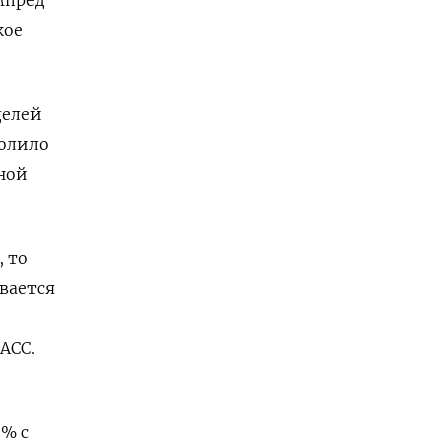
мпред
кое
делей
волило
ной
, то
вается
АСС.
6% с