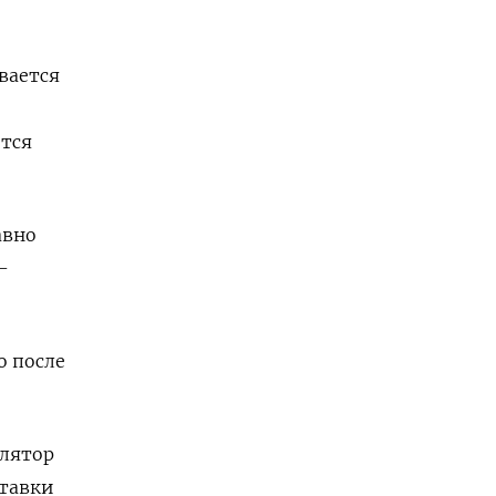
вается
ется
авно
-
о после
улятор
ставки