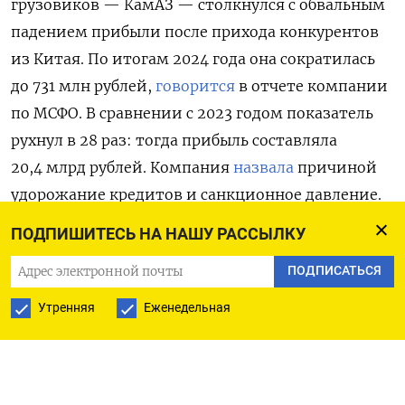
грузовиков — КамАЗ — столкнулся с обвальным
падением прибыли после прихода конкурентов
из Китая. По итогам 2024 года она сократилась
до 731 млн рублей,
говорится
в отчете компании
по МСФО. В сравнении с 2023 годом показатель
рухнул в 28 раз: тогда прибыль составляла
20,4 млрд рублей. Компания
назвала
причиной
удорожание кредитов и санкционное давление.
Также ей пришлось заплатить больший налог
ПОДПИШИТЕСЬ НА НАШУ РАССЫЛКУ
на прибыль в связи с пересчетом по новой ставке
ПОДПИСАТЬСЯ
в 25%.
Утренняя
Еженедельная
В прошлом году расходы КамАЗа по процентам
выросли в 2,3 раза, до 20,7 млрд рублей,
а операционная прибыль и показатель EBITDA