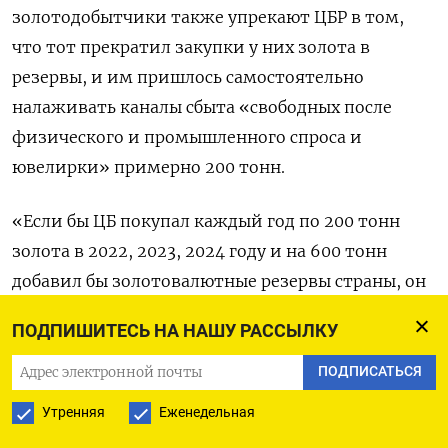
золотодобытчики также упрекают ЦБР в том,
что тот прекратил закупки у них золота в
резервы, и им пришлось самостоятельно
налаживать каналы сбыта «свободных после
физического и промышленного спроса и
ювелирки» примерно 200 тонн.
«Если бы ЦБ покупал каждый год по 200 тонн
золота в 2022, 2023, 2024 году и на 600 тонн
добавил бы золотовалютные резервы страны, он
бы добавил на $60 миллиардов ЗВР, а от
ПОДПИШИТЕСЬ НА НАШУ РАССЫЛКУ
курсовой переоценки еще бы $10 миллиардов
получил себе в карман. Как такое простое
ПОДПИСАТЬСЯ
уравнение не приходит в голову наших
Утренняя
Еженедельная
центробанкиров, мы не знаем», - сказал Кашуба.