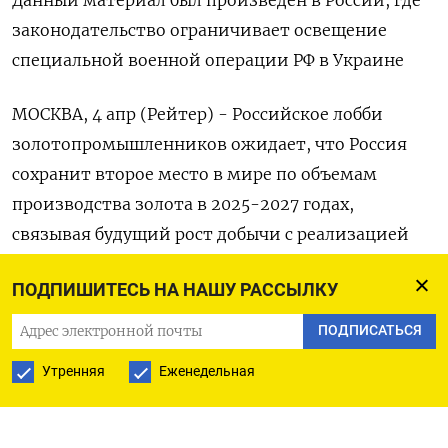
законодательство ограничивает освещение
специальной военной операции РФ в Украине
МОСКВА, 4 апр (Рейтер) - Российское лобби
золотопромышленников ожидает, что Россия
сохранит второе место в мире по объемам
производства золота в 2025-2027 годах,
связывая будущий рост добычи с реализацией
нескольких крупных проектов.
ПОДПИШИТЕСЬ НА НАШУ РАССЫЛКУ
Россия перестала раскрывать данные о
ПОДПИСАТЬСЯ
производстве и экспорте золота с 2022 года
Утренняя
Еженедельная
после начала Москвой «военной спецоперации»
в Украине. Согласно информации Союза
золотопромышленников, РФ последние пять лет,