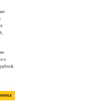
рые
м
их
й,
не
а о
рублей.
GOOGLE