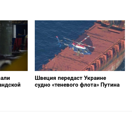
вали
Швеция передаст Украине
андской
судно «теневого флота» Путина