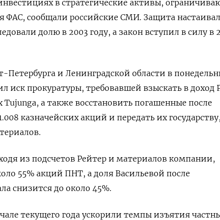
 инвестициях в стратегические активы, ограничив
ия ФАС, сообщали российские СМИ. Защита настаивал
едовали долю в 2003 году, а закон вступил в силу в 
т-Петербурга и Ленинградской области в понедельн
л иск прокуратуры, требовавшей взыскать в доход Р
Tujunga, а также восстановить погашенные после
.008 казначейских акций и передать их государству
атериалов.
ходя из подсчетов Рейтер и материалов компании,
коло 55% акций ПНТ, а доля Васильевой после
ла снизится до около 45%.
ачале текущего года ускорили темпы изъятия частн