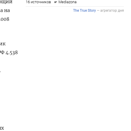
ающий
а на
2008
ик
Ф 4.538
,
ых