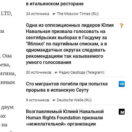
 LTD,
ры
. Она
ева,
игина,
данным
е двум
дах
 на