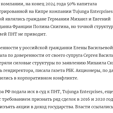
компании, на конец 2024 года 50% капитала
рированной на Кипре компании Tujunga Enterprises
й являлись граждане Германии Михаил и Евгений
данка Франции Полина Скигина, но точной структу
ией ПНТ не приводит.
венности у российской гражданки Елены Васильевой
ла по доверенности от своего супруга Сергея Василь
еряли силовые структуры по заявлению Михаила Ск
 гендиректора, писала газета РБК. Акционеры, по 
дились в корпоративном конфликте.
 РФ подала иск в суд к ПНТ, Tujunga Enterprises, ещ
требованием признать ряд сделок в 2016 и 2020 го
зъять акции в доход государства. Власти ссылались