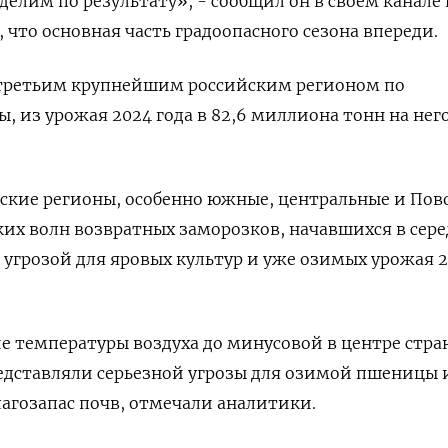
елим по результату», - сообщил он в своем канале 
 что основная часть градоопасного сезона впереди.
 третьим крупнейшим российским регионом по
из урожая 2024 года в 82,6 миллиона тонн на нег
ские регионы, особенно южные, центральные и Пов
ких волн возвратных заморозков, начавшихся в сер
а угрозой для яровых культур и уже озимых урожая 
 температуры воздуха до минусовой в центре стра
редставляли серьезной угрозы для озимой пшеницы 
агозапас почв, отмечали аналитики.