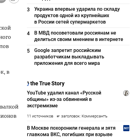
Украина впервые ударила по складу
3
продуктов одной из крупнейших
в России сетей супермаркетов
ской
В МВД посоветовали россиянам не
4
ного
делиться своим мнением в интернете
алов
Google запретит российским
5
разработчикам выкладывать
приложения для всего мира
к, в
евалкой
лионов