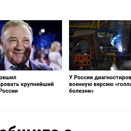
зрешил
У России диагностиро
ировать крупнейший
военную версию «голл
России
болезни»