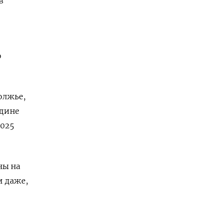
в
о
олжье,
едине
2025
ны на
и даже,