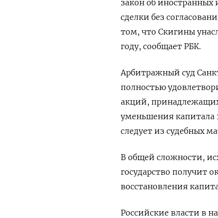
закон об иностранных
сделки без согласован
том, что Скигины унасл
году, сообщает РБК.
Арбитражный суд Санк
полностью удовлетвори
акций, принадлежащих 
уменьшения капитала 1
следует из судебных м
В общей сложности, ис
государство получит о
восстановления капита
Российские власти в н