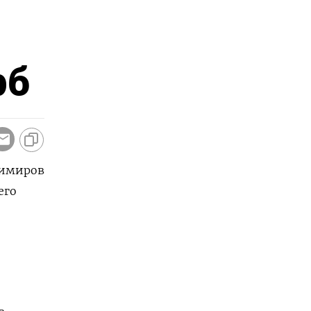
рб
димиров
его