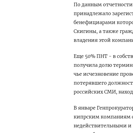
По данным отчетности 
принадлежало зарегист
бенефициарами которо
Скигины, а также граж
владения этой компан
Еще 50% ПНТ - в собст
получила долю термина
чье исчезновение пров
потерявшего должность
российских СМИ, нахо
В январе Генпрокуратора
кипрским компаниям с 
недействительными и и