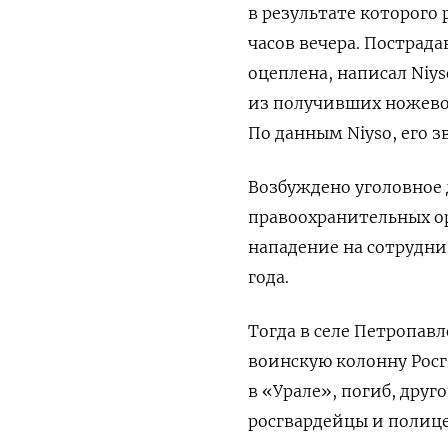
в результате которого
часов вечера. Пострад
оцеплена, написал Niy
из получивших ножево
По данным Niyso, его з
Возбуждено уголовное 
правоохранительных орг
нападение на сотрудни
года.
Тогда в селе Петропав
воинскую колонну Росг
в «Урале», погиб, друг
росгвардейцы и полиц