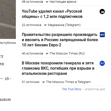
Республике
ст
ик
— 16-
льном