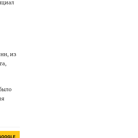
нциал
нн, из
та,
 было
ия
GOOGLE