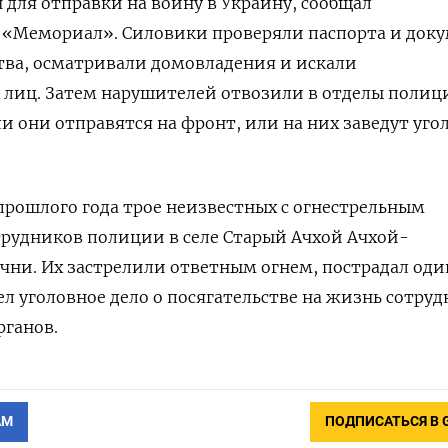
для отправки на войну в Украину, сообщал
«Мемориал». Силовики проверяли паспорта и док
тва, осматривали домовладения и искали
 лиц. Затем нарушителей отвозили в отделы полиц
и они отправятся на фронт, или на них заведут уго
 прошлого года трое неизвестных с огнестрельным
трудников полиции
в селе Старый Ачхой Ачхой-
чни. Их застрелили ответным огнем, пострадал оди
ел уголовное дело о посягательстве на жизнь сотру
рганов.
АМ
ПОДПИСАТЬСЯ В 