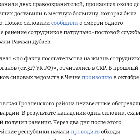
 ранили двух правоохранителей, произошел около д
авших доставили в местную больницу, которая была
so. Позже силовики
сообщили
о смерти одного
е ранение сотрудников патрульно-постовой службы
вали Рамзан Дубаев.
дело «по факту посягательства на жизнь сотрудник
анов (ст.317 УК РФ)», отчитались в СКР. В прошлый 
ков силовых ведомств в Чечне
произошло
в октябре
ловская Грозненского района неизвестные обстрелял
вардии. В результате нападения один силовик, еха
ой получил ранения. Через два дня после этого
ейские республики начали
проводить
обходы