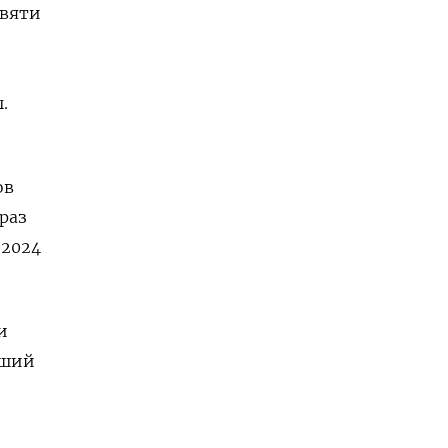
евяти
.
ов
раз
 2024
и
вший