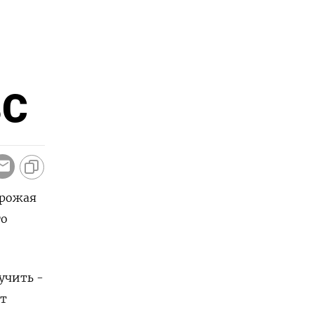
ЗС
урожая
го
учить -
ют