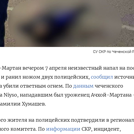
СУ СКР по Чеченской 
й-Мартан вечером 7 апреля неизвестный напал на по
и ранил ножом двух полицейских,
сообщил
источн
а убили ответным огнем. По
данным
чеченского
а Niyso, нападавшим был уроженец Ачхой-Мартана 
 фамилии Хумашев.
ого жителя на полицейских подтвердили в региона
ного комитета. По
информации
СКР, инцидент,