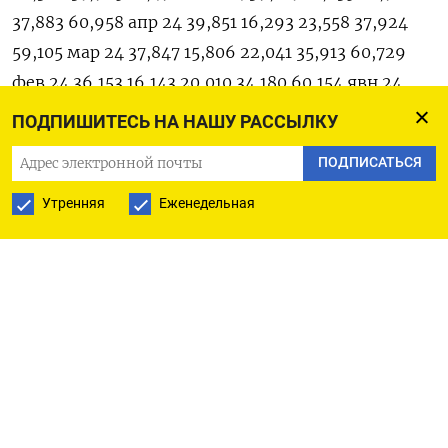
37,883 60,958 апр 24 39,851 16,293 23,558 37,924
59,105 мар 24 37,847 15,806 22,041 35,913 60,729
фев 24 36,153 16,143 20,010 34,180 60,154 явн 24
36,679 16,997 19,682 34,680 59,455 дек 23 35,965
ПОДПИШИТЕСЬ НА НАШУ РАССЫЛКУ
16,455 19,510 33,901 60,036 ноя 23 34,197 14,261
ПОДПИСАТЬСЯ
19,936 32,244 58,645 окт 23 33,958 14,193 19,765
32,041 56,348 сен 23 31,883 13,267 18,616 29,967
Утренняя
Еженедельная
57,808 авг 23 33,581 14,195 19,386 31,384 59,893 июл
23 34,211 14,742 19,469 32,249 60,202 июн 23 34,457
15,268 19,188 32,189 59,794 май 23 35,445 15,499
19,946 33,499 59,219 апр 23 37,606 17,269 20,337
35,150 58,708 мар 23 36,215 15,091 21,124 34,227
58,429 фев 23 34,513 14,580 19,933 32,574 57,403
янв 23 36,712 14,999 21,782 34,672 57,625 дек 22
35,076 14,585 20,491 33,006 55,727 ноя 22 34,018