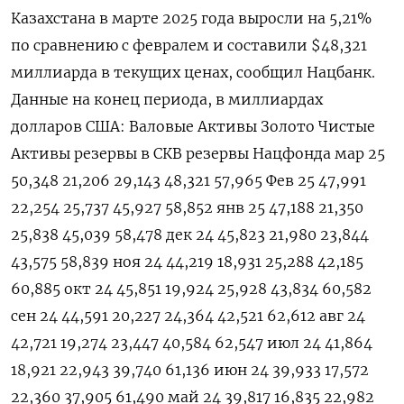
Казахстана в марте 2025 года выросли на 5,21%
по сравнению с февралем и составили $48,321
миллиарда в текущих ценах, сообщил Нацбанк.
Данные на конец периода, в миллиардах
долларов США: Валовые Активы Золото Чистые
Активы резервы в СКВ резервы Нацфонда мар 25
50,348 21,206 29,143 48,321 57,965 Фев 25 47,991
22,254 25,737 45,927 58,852 янв 25 47,188 21,350
25,838 45,039 58,478 дек 24 45,823 21,980 23,844
43,575 58,839 ноя 24 44,219 18,931 25,288 42,185
60,885 окт 24 45,851 19,924 25,928 43,834 60,582
сен 24 44,591 20,227 24,364 42,521 62,612 авг 24
42,721 19,274 23,447 40,584 62,547 июл 24 41,864
18,921 22,943 39,740 61,136 июн 24 39,933 17,572
22,360 37,905 61,490 май 24 39,817 16,835 22,982