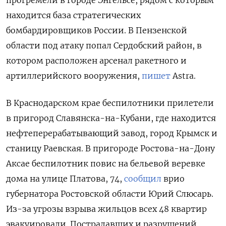
прогремели в городе Энгельсе, рядом с которым
находится база стратегических
бомбардировщиков России. В Пензенской
области под атаку попал Сердобский район, в
котором расположен арсенал ракетного и
артиллерийского вооружения,
пишет
Astra.
В Краснодарском крае беспилотники прилетели
в пригород Славянска-на-Кубани, где находится
нефтеперерабатывающий завод, город Крымск и
станицу Раевская. В пригороде Ростова-на-Дону
Аксае беспилотник повис на бельевой веревке
дома на улице Платова, 74,
сообщил
врио
губернатора Ростовской области Юрий Слюсарь.
Из-за угрозы взрыва жильцов всех 48 квартир
эвакуировали. Пострадавших и разрушений