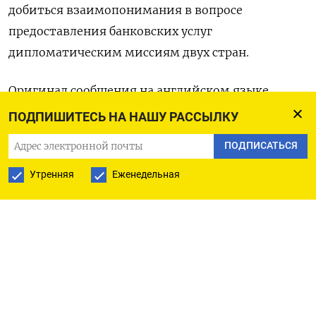
добиться взаимопонимания в вопросе
предоставления банковских услуг
дипломатическим миссиям двух стран.
Оригинал сообщения на английском языке
доступен по коду (Джонатан Спайсер, Эзги
ПОДПИШИТЕСЬ НА НАШУ РАССЫЛКУ
Эркоюн)
ПОДПИСАТЬСЯ
Утренняя
Еженедельная
ПОДПИСАТЬСЯ НА ТЕЛЕГРАМ
ПОДПИСАТЬСЯ В GOOGLE