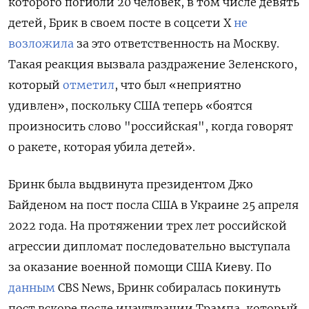
которого погибли 20 человек, в том числе девять
детей, Брик в своем посте в соцсети Х
не
возложила
за это ответственность на Москву.
Такая реакция вызвала раздражение Зеленского,
который
отметил
, что был «неприятно
удивлен», поскольку США теперь «боятся
произносить слово "российская", когда говорят
о ракете, которая убила детей».
Бринк была выдвинута президентом Джо
Байденом на пост посла США в Украине 25 апреля
2022 года. На протяжении трех лет российской
агрессии дипломат последовательно выступала
за оказание военной помощи США Киеву. По
данным
CBS
News, Бринк собиралась покинуть
пост вскоре после инаугурации Трампа, который