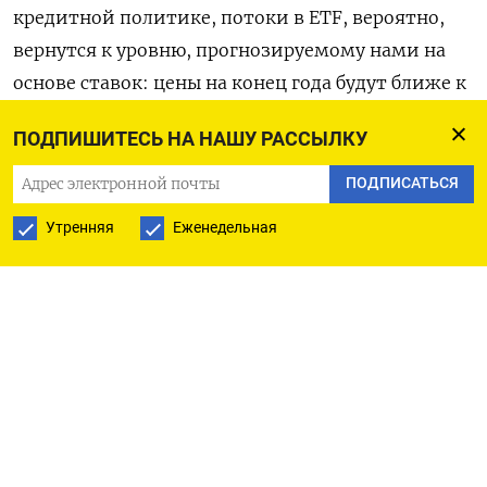
кредитной политике, потоки в ETF, вероятно,
вернутся к уровню, прогнозируемому нами на
основе ставок: цены на конец года будут ближе к
$3.550 за тройскую унцию».
ПОДПИШИТЕСЬ НА НАШУ РАССЫЛКУ
Банк также повысил прогноз спроса на золото со
ПОДПИСАТЬСЯ
стороны центробанков до 80 метрических тонн в
Утренняя
Еженедельная
месяц с 70 тонн ранее.
Оригинал сообщения на английском языке
доступен по коду: (Анушри Мукерджи и Рахул
Пасван)
ПОДПИСАТЬСЯ НА ТЕЛЕГРАМ