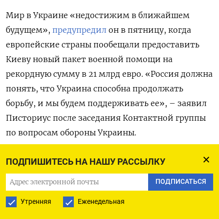
Мир в Украине «недостижим в ближайшем
будущем»,
предупредил
он в пятницу, когда
европейские страны пообещали предоставить
Киеву новый пакет военной помощи на
рекордную сумму в 21 млрд евро. «Россия должна
понять, что Украина способна продолжать
борьбу, и мы будем поддерживать ее», – заявил
Писториус после заседания Контактной группы
по вопросам обороны Украины.
Ранее, будучи в оппозиции, Мерц и
ПОДПИШИТЕСЬ НА НАШУ РАССЫЛКУ
возглавляемый им Христианско-
ПОДПИСАТЬСЯ
демократический союз настаивали на передаче
Утренняя
Еженедельная
ракет Украине. В октябре прошлого года Шольц
призвал Шольца выдвинуть Путину ультиматум