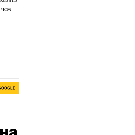
оказать
 чем
GOOGLE
 на