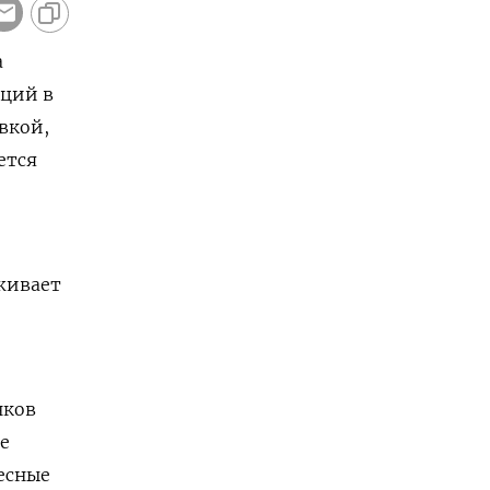
а
иций в
вкой,
ется
живает
нков
е
есные