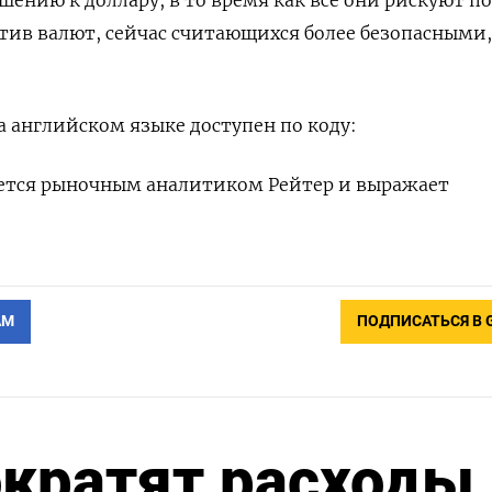
ению к доллару, в то время как все они рискуют п
отив валют, сейчас считающихся более безопасными,
 английском языке доступен по коду:
ется рыночным аналитиком Рейтер и выражает
АМ
ПОДПИСАТЬСЯ В 
ократят расходы