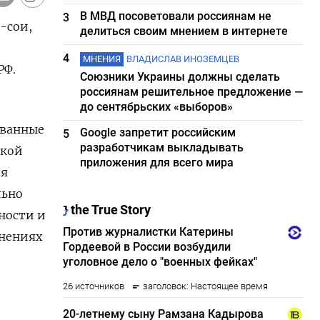
В МВД посоветовали россиянам не
3
-сои,
делиться своим мнением в интернете
4
МНЕНИЯ
ВЛАДИСЛАВ ИНОЗЕМЦЕВ
РФ.
Союзники Украины должны сделать
россиянам решительное предложение —
до сентябрьских «выборов»
ованные
Google запретит российским
5
разработчикам выкладывать
ской
приложения для всего мира
ля
льно
ности и
снениях