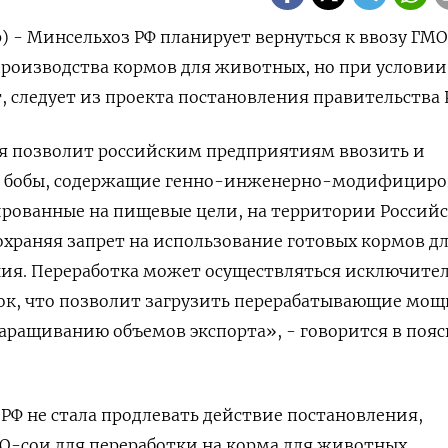
р) - Минсельхоз РФ планирует вернуться к ввозу ГМО
роизводства кормов для животных, но при условии
, следует из проекта постановления правительства 
я позволит российским предприятиям ввозить и
е бобы, содержащие генно-инженерно-модифицир
ированные на пищевые цели, на территории Россий
охраняя запрет на использование готовых кормов д
ния. Переработка может осуществляться исключите
ок, что позволит загрузить перерабатывающие мощ
наращиванию объемов экспорта», - говорится в поя
 РФ не стала продлевать действие постановления,
О-сои для переработки на корма для животных.