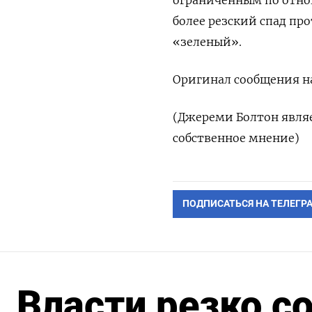
ограниченным по отнош
более резский спад пр
«зеленый».
Оригинал сообщения на
(Джереми Болтон явля
собственное мнение)
ПОДПИСАТЬСЯ НА ТЕЛЕГР
Власти резко с