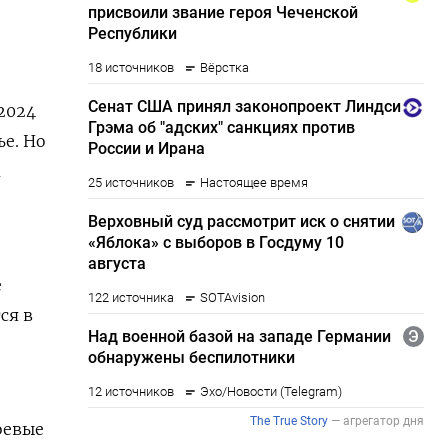
2024
е. Но
а
е
ся в
оевые