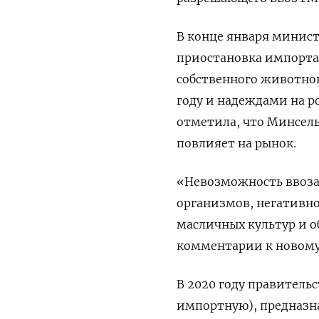
В конце января министр
приостановка импорта 
собственного животнов
году и надеждами на р
отметила, что Минсель
повлияет на рынок.
«Невозможность ввоза
организмов, негативно
масличных культур и о
комментарии к новому
В 2020 году правитель
импортную), предназн