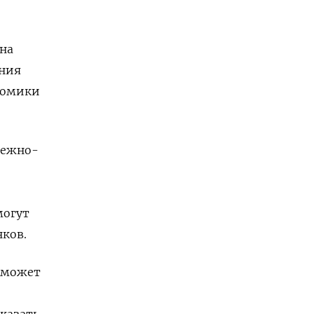
на
ения
ономики
нежно-
могут
ков.
е может