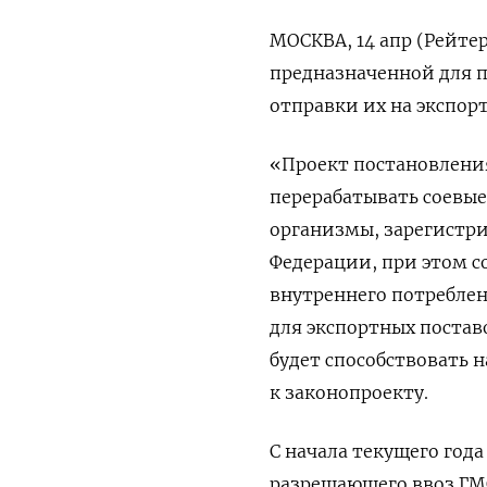
МОСКВА, 14 апр (Рейте
предназначенной для п
отправки их на экспорт
«Проект постановлени
перерабатывать соевы
организмы, зарегистр
Федерации, при этом с
внутреннего потребле
для экспортных постав
будет способствовать 
к законопроекту.
С начала текущего года
разрешающего ввоз ГМ