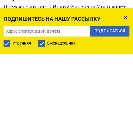
Премьер-министр Индии Нарендра Моди хочет
превратить страну в глобальную фабрику не
ПОДПИШИТЕСЬ НА НАШУ РАССЫЛКУ
только по производству iPhone, но и оружия. С
ПОДПИСАТЬСЯ
высокой долей вероятности Индия будет
отбирать рынок у России и продавать ее
Утренняя
Еженедельная
традиционным клиентам снаряды, ракеты,
вертолеты и военные корабли. В своей стратегии
экспорта Дели ориентируется на страны Африки,
Южной Америки и Юго-Восточной Азии.
В рамках программы по расширению продаж
оружия
Индия планирует направить не менее 20
новых военных атташе в свои посольства к марту
2026 года. Атташе уже находятся в Алжире,
Марокко, Гайане, Танзании, Аргентине,