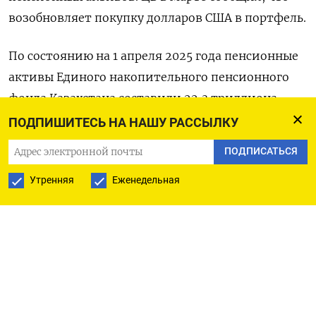
возобновляет покупку долларов США в портфель.
По состоянию на 1 апреля 2025 года пенсионные
активы Единого накопительного пенсионного
фонда Казахстана составили 22,3 триллиона
тенге ($42,7 миллиарда).
ПОДПИШИТЕСЬ НА НАШУ РАССЫЛКУ
ПОДПИСАТЬСЯ
Ежегодно на инвестдоход пенсионных активов
влияет волатильность курса тенге.
Утренняя
Еженедельная
«Несмотря на краткосрочные колебания
доходности за последние 12 месяцев с апреля
2024 года по март 2025 года, размер
начисленного инвестиционного дохода, по
предварительным данным, составил порядка 2,4