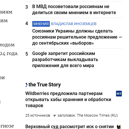
В МВД посоветовали россиянам не
3
твиям
делиться своим мнением в интернете
шим
4
МНЕНИЯ
ВЛАДИСЛАВ ИНОЗЕМЦЕВ
Союзники Украины должны сделать
россиянам решительное предложение —
до сентябрьских «выборов»
риодом
24 года.
Google запретит российским
5
разработчикам выкладывать
приложения для всего мира
ри
и
огнозе