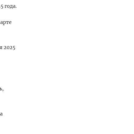
5 года.
марте
я 2025
ь,
а