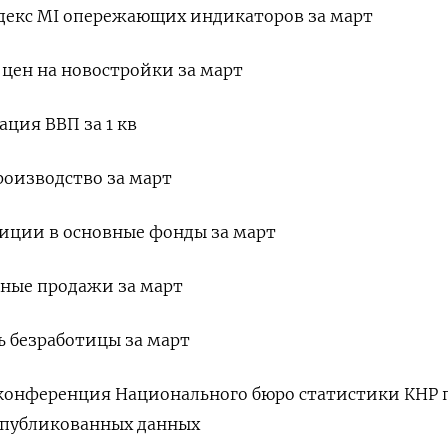
индекс MI опережающих индикаторов за март
с цен на новостройки за март
ация ВВП за 1 кв
роизводство за март
стиции в основные фонды за март
ичные продажи за март
нь безработицы за март
с-конференция Национального бюро статистики КНР 
публикованных данных