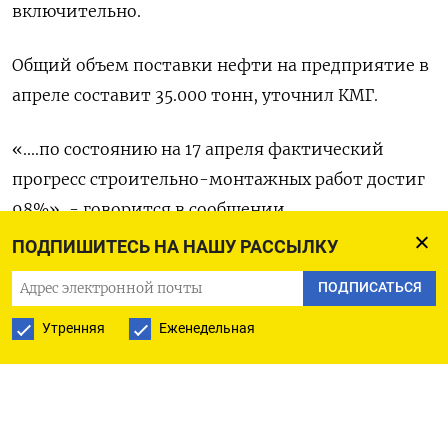
включительно.
Общий объем поставки нефти на предприятие в
апреле составит 35.000 тонн, уточнил КМГ.
«....по состоянию на 17 апреля фактический
прогресс строительно-монтажных работ достиг
98%», - говорится в сообщении.
ПОДПИШИТЕСЬ НА НАШУ РАССЫЛКУ
Работы ведет генподрядчик CITIC Construction
ПОДПИСАТЬСЯ
(CITIC Group).
Утренняя
Еженедельная
По прогнозу Минэнерго, потребление дорожного
битума в Казахстане в 2025 году ожидается в
объеме 1 миллиона тонн.