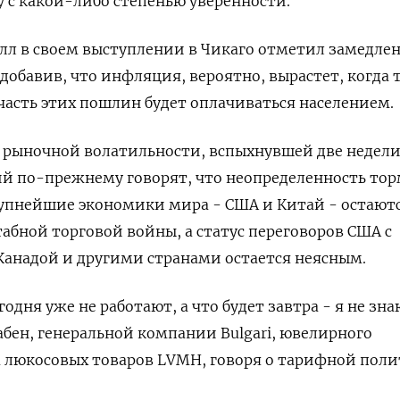
у с какой-либо степенью уверенности.
лл в своем выступлении в Чикаго отметил замедле
 добавив, что инфляция, вероятно, вырастет, когда
 часть этих пошлин будет оплачиваться населением.
 рыночной волатильности, вспыхнувшей две недели
й по-прежнему говорят, что неопределенность то
рупнейшие экономики мира - США и Китай - остаютс
бной торговой войны, а статус переговоров США с
Канадой и другими странами остается неясным.
дня уже не работают, а что будет завтра - я не зна
бен, генеральной компании Bulgari, ювелирного
а люкосовых товаров LVMH, говоря о тарифной пол