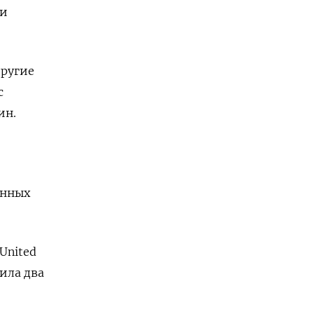
ти
другие
с
ин.
енных
United
вила два