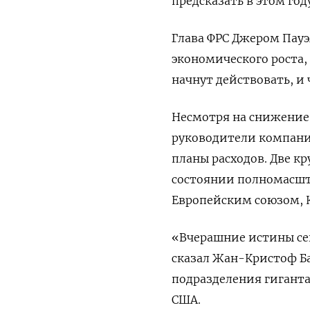
предсказать в этом год
Глава ФРС Джером Пауэ
экономического роста,
начнут действовать, и
Несмотря на снижение
руководители компани
планы расходов. Две к
состоянии полномасшта
Европейским союзом, 
«Вчерашние истины сего
сказал Жан-Кристоф Ба
подразделения гигант
США.