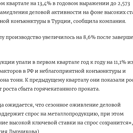
ом квартале на 13,4% в годовом выражении до 2,573
амедления деловой активности на фоне высоких ст
тной конъюнктуры в Турции, сообщила компания.
у производство увеличилось на 8,6% после заверш
ции упали в первом квартале год к году на 11,1% и
акторов в РФ и неблагоприятной конъюнктуры и
она тонн. К предыдущему кварталу они показали ро
т роста сбыта горячекатанного проката.
ода ожидается, что сезонное оживление деловой
оддержит спрос на металлопродукцию, при этом
ие высокой ключевой ставки на спрос сохранится»,
сия Лырчикова)