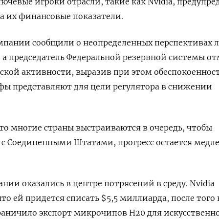
ючевые игроки отрасли, такие как Nvidia, предупре
а их финансовые показатели.
мпании сообщили о неопределенных перспективах л
, а председатель Федеральной резервной системы о
ской активности, выразив при этом обеспокоеннос
фы представляют для цели регулятора в снижении
что многие страны выстраиваются в очередь, чтобы
 с Соединенными Штатами, прогресс остается мед
нии оказались в центре потрясений в среду. Nvidia
то ей придется списать $5,5 миллиарда, после того 
раничило экспорт микрочипов H20 для искусственн