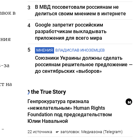
В МВД посоветовали россиянам не
3
авок в
делиться своим мнением в интернете
Google запретит российским
4
разработчикам выкладывать
приложения для всего мира
ения
5
МНЕНИЯ
ВЛАДИСЛАВ ИНОЗЕМЦЕВ
Союзники Украины должны сделать
россиянам решительное предложение —
з-за
до сентябрьских «выборов»
ст на
 -