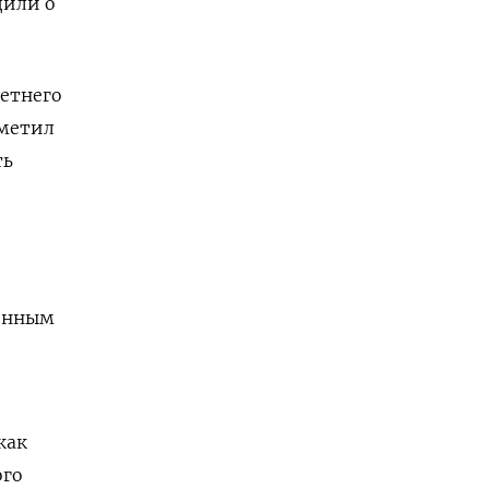
дили о
етнего
тметил
ть
ленным
как
ого