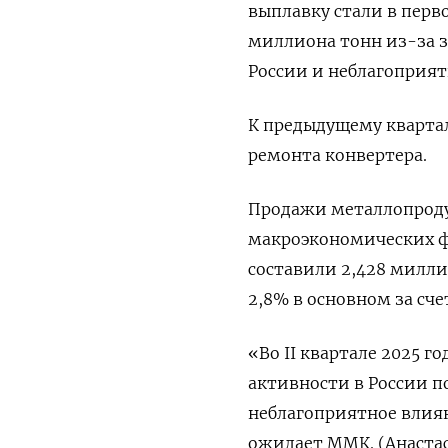
выплавку стали в перв
миллиона тонн из-за з
России и неблагоприя
К предыдущему квартал
ремонта конвертера.
Продажи металлопродук
макроэкономических ф
составили 2,428 милли
2,8% в основном за сче
«Во II квартале 2025 г
активности в России п
неблагоприятное влиян
ожидает ММК. (Анаста