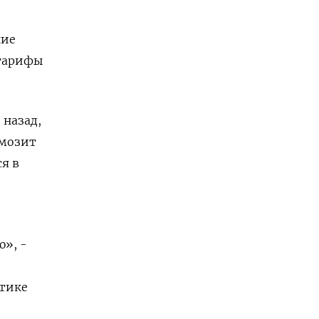
ние
 тарифы
 назад,
рмозит
я в
ю», -
итике