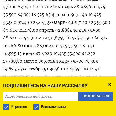
57.200 63.750 4.250 2024г январь 88,9856 10.425
55.500 84.001 18.525,65 февраль 91,6146 10.425
55.500 92.490 24.043,50 март 91,6971 10.425 55.500
89.620 22.178,00 апрель 92,8884 10.425 55.500
88.640 21.541,00 май 90,8759 10.425 55.500 80.372
16.166,80 июнь 88,0621 10.425 55.500 81.031
16.595,15 июль 87,4029 10.425 55.500 82.252
17.388,80 август 89,0028 10.425 55.500 78.385
14.875,25 сентябрь 91,3058 10.425 55.500 74.411
12.292,15 октябрь 96,1203 10.425 55.500 79.724
15.745,60 ноябрь 100,3679 10.425 55.500 83.134
ПОДПИШИТЕСЬ НА НАШУ РАССЫЛКУ
17.962,10 декабрь 102,4737 10.425 55.500 84.387
ПОДПИСАТЬСЯ
18.776,55 * - предварительный расчет
Утренняя
Еженедельная