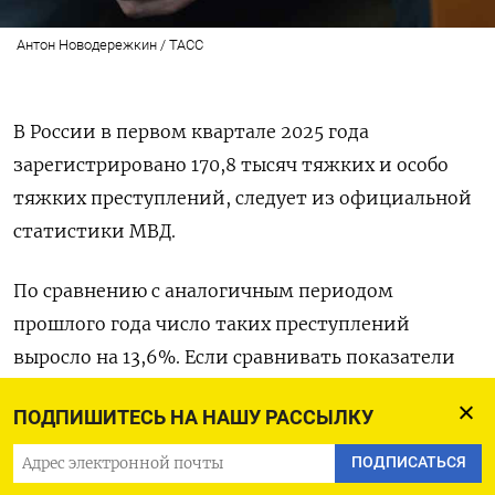
Антон Новодережкин / ТАСС
В России в первом квартале 2025 года
зарегистрировано 170,8 тысяч тяжких и особо
тяжких преступлений, следует из официальной
статистики МВД.
По сравнению с аналогичным периодом
прошлого года число таких преступлений
выросло на 13,6%. Если сравнивать показатели
прошлых лет, то можно увидеть, что
ПОДПИШИТЕСЬ НА НАШУ РАССЫЛКУ
в нынешнем году число зарегистрированных
преступлений — максимальное с начала
ПОДПИСАТЬСЯ
полномасштабного российского вторжения