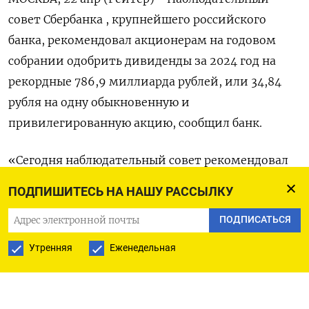
совет Сбербанка , крупнейшего российского
банка, рекомендовал акционерам на годовом
собрании одобрить дивиденды за 2024 год на
рекордные 786,9 миллиарда рублей, или 34,84
рубля на одну обыкновенную и
привилегированную акцию, сообщил банк.
«Сегодня наблюдательный совет рекомендовал
акционерам одобрить выплату дивидендов на
ПОДПИШИТЕСЬ НА НАШУ РАССЫЛКУ
общую сумму почти 787 миллиардов рублей, что
ПОДПИСАТЬСЯ
составляет 50% прибыли за 2024 год. Это
очередной рекорд как в истории самого Сбера,
Утренняя
Еженедельная
так и в истории российского рынка», - сказал
президент, предправления банка Герман Греф,
слова которого приведены в сообщении.