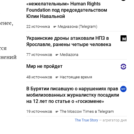
д
енее,
тся
енений