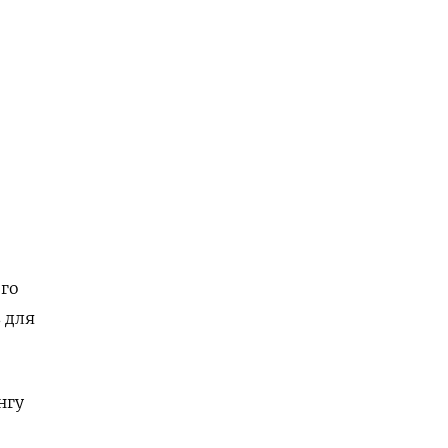
ого
 для
нгу