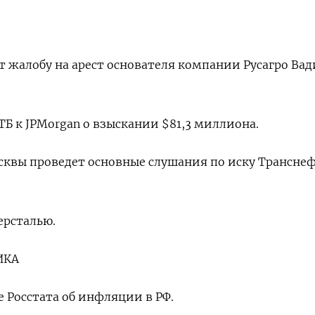
т жалобу на арест основателя компании Русагро Ва
ТБ к JPMorgan о взыскании $81,3 миллиона.
сквы проведет основные слушания по иску Транснеф
версталью.
ИКА
 Росстата об инфляции в РФ.