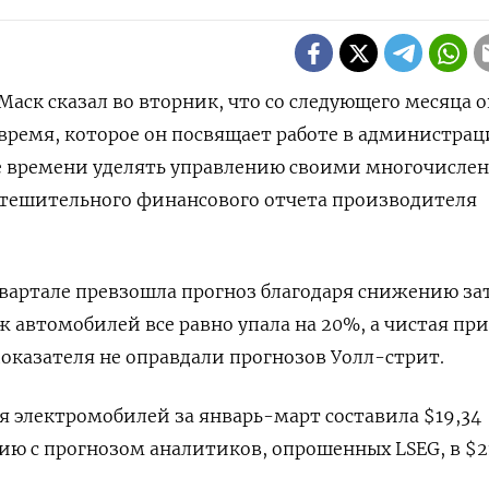
 Маск сказал во вторник, что со следующего месяца 
время, которое он посвящает работе в администра
ше времени уделять управлению своими многочисл
тешительного финансового отчета производителя
вартале превзошла прогноз благодаря снижению за
ж автомобилей все равно упала на 20%, а чистая пр
показателя не оправдали прогнозов Уолл-стрит.
 электромобилей за январь-март составила $19,34
ию с прогнозом аналитиков, опрошенных LSEG, в $21