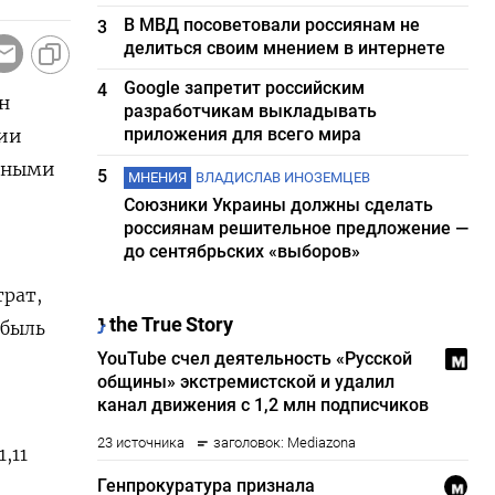
В МВД посоветовали россиянам не
3
делиться своим мнением в интернете
Google запретит российским
4
он
разработчикам выкладывать
приложения для всего мира
ции
енными
5
МНЕНИЯ
ВЛАДИСЛАВ ИНОЗЕМЦЕВ
Союзники Украины должны сделать
россиянам решительное предложение —
до сентябрьских «выборов»
трат,
ибыль
,11