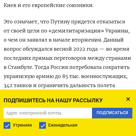
Киев и его европейские союзники.
Это означает, что Путину придется отказаться
от своей цели по «демилитаризации» Украины,
о чем он заявлял в начале вторжения. Данный
вопрос обсуждался весной 2022 года — во время
последних прямых переговоров между странами
в Стамбуле. Тогда Россия потребовала сократить
украинскую армию до 85 тыс. военнослужащих,
342 танков и ограничить дальность полета
ее ракет 40 километрами. Киев настаивал
ПОДПИШИТЕСЬ НА НАШУ РАССЫЛКУ
на 250 тыс. солдатах с 800 танками и ракетами,
бьющими на 280 километров.
ПОДПИСАТЬСЯ
Утренняя
Еженедельная
Однако после того как США отказались принять