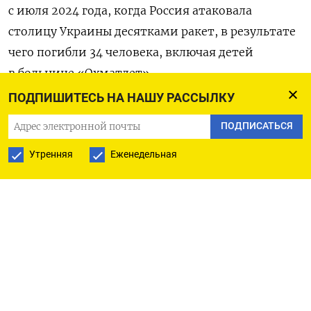
с июля 2024 года, когда Россия атаковала
столицу Украины десятками ракет, в результате
чего погибли 34 человека, включая детей
в больнице «Охматдет».
ПОДПИШИТЕСЬ НА НАШУ РАССЫЛКУ
«Я не доволен российскими ударами по Киеву.
ПОДПИСАТЬСЯ
Это не нужно и очень не вовремя. Владимир,
остановитесь!» —
написал
Трамп в соцсети Truth
Утренняя
Еженедельная
Social и снова призвал к заключению мирного
договора. По его словам, на фронте в Украине
еженедельно гибнут пять тысяч солдат.
Минувшей ночью ВС РФ
атаковали
территорию
Украины с использованием крылатых
и баллистических ракет, а также ударных