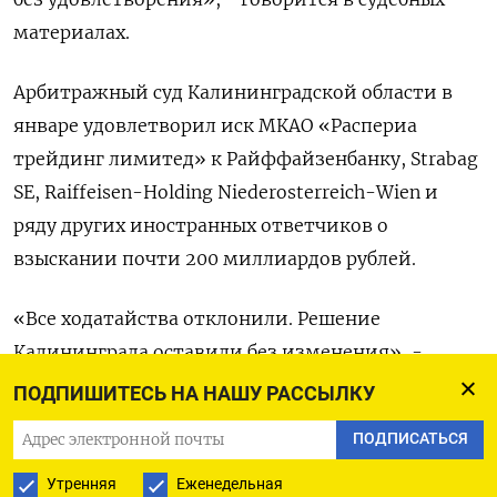
материалах.
Арбитражный суд Калининградской области в
январе удовлетворил иск МКАО «Распериа
трейдинг лимитед» к Райффайзенбанку, Strabag
SE, Raiffeisen-Holding Niederosterreich-Wien и
ряду других иностранных ответчиков о
взыскании почти 200 миллиардов рублей.
«Все ходатайства отклонили. Решение
Калининграда оставили без изменения», -
сообщили адвокаты Delcredere, которые
ПОДПИШИТЕСЬ НА НАШУ РАССЫЛКУ
представляли интересы Райффайзенбанка в суде.
ПОДПИСАТЬСЯ
Согласно решению суда, сумма, указанная в иске,
Утренняя
Еженедельная