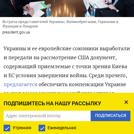
Встреча представителей Украины, Великобритании, Германии и
Франции в Лондоне
president.gov.ua
Украины и ее европейские союзники выработали
и передали на рассмотрение США документ,
содержащий приемлемые с точки зрения Киева
и ЕС условия завершения войны. Среди прочего,
предлагается
обеспечить компенсации Украине
за счет замороженных российских активов
и дается согласие на постепенное смягчение
ПОДПИШИТЕСЬ НА НАШУ РАССЫЛКУ
американских санкций в отношении Москвы.
ПОДПИСАТЬСЯ
Документ, как
сообщает
Reuters, был разработан
Утренняя
Еженедельная