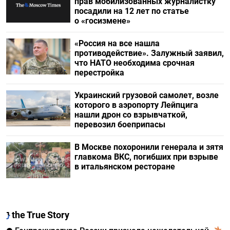
прав мобилизованных журналистку
посадили на 12 лет по статье
о «госизмене»
«Россия на все нашла
противодействие». Залужный заявил,
что НАТО необходима срочная
перестройка
Украинский грузовой самолет, возле
которого в аэропорту Лейпцига
нашли дрон со взрывчаткой,
перевозил боеприпасы
В Москве похоронили генерала и зятя
главкома ВКС, погибших при взрыве
в итальянском ресторане