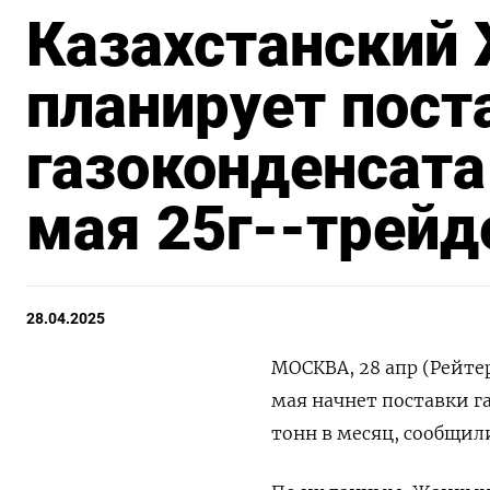
Казахстанский
планирует пост
газоконденсата
мая 25г--трей
28.04.2025
МОСКВА, 28 апр (Рейте
мая начнет поставки га
тонн в месяц, сообщил