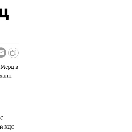
ц
 Мерц в
оханн
СС
й ХДС