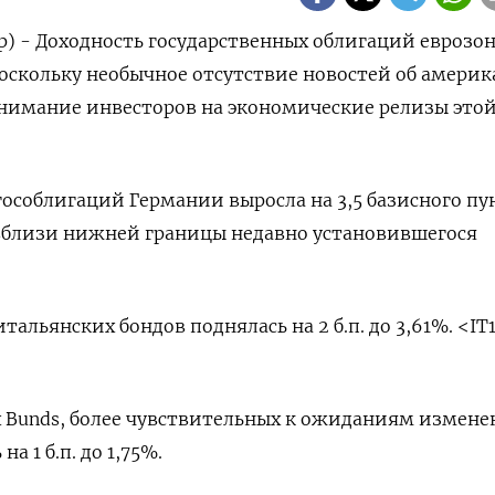
р) - Доходность государственных облигаций еврозо
поскольку необычное отсутствие новостей об амери
нимание инвесторов на экономические релизы это
гособлигаций Германии выросла на 3,5 базисного пу
 вблизи нижней границы недавно установившегося
тальянских бондов поднялась на 2 б.п. до 3,61%. <IT
 Bunds, более чувствительных к ожиданиям измене
а 1 б.п. до 1,75%.