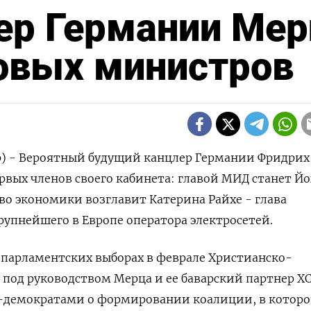
ер Германии Мер
овых министров
р) - Вероятный будущий канцлер Германии Фридрих
рвых членов своего кабинета: главой МИД станет Й
во экономики возглавит Катерина Райхе - глава
крупнейшего в Европе оператора электросетей.
 парламентских выборах в феврале Христианско-
под руководством Мерца и ее баварский партнер Х
л-демократами о формировании коалиции, в которо