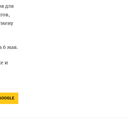
в для
гов,
тмену
 6 мая.
ке и
GOOGLE