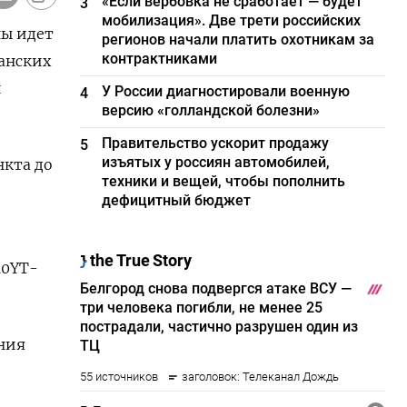
«Если вербовка не сработает — будет
3
мобилизация». Две трети российских
ны идет
регионов начали платить охотникам за
контрактниками
канских
й
У России диагностировали военную
4
версию «голландской болезни»
Правительство ускорит продажу
5
изъятых у россиян автомобилей,
нкта до
техники и вещей, чтобы пополнить
дефицитный бюджет
10YT-
ния