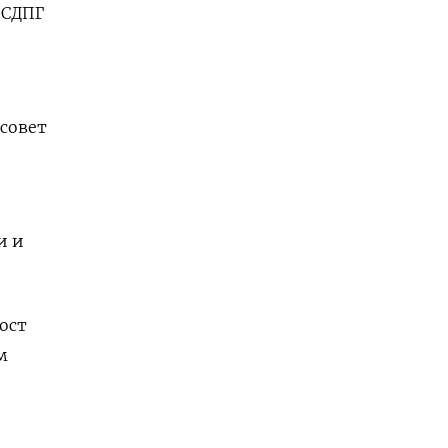
 СДПГ
бсовет
и и
ост
м