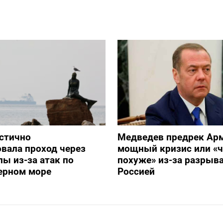
стично
Медведев предрек Ар
вала проход через
мощный кризис или «ч
ы из-за атак по
похуже» из-за разрыва
ерном море
Россией