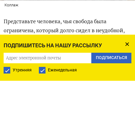
Коллаж
Представьте человека, чья свобода была
ограничена, который долго сидел в неудобной,
стесненной позе. Обретя свободу, он должен
ПОДПИШИТЕСЬ НА НАШУ РАССЫЛКУ
будет выпрямиться, расправить части тела,
которые находились в стесненном положении.
ПОДПИСАТЬСЯ
Утренняя
Еженедельная
Так и с обществом.
Публикация
подготовлена
медиапроектом
«
Страна
и
мир
—
Sakharov
Review
» (
телеграм
проекта
—
«
Страна
и
мир
»). 28
апреля
можно
присоединиться
к
обсуждению
программы
«100
дней
».